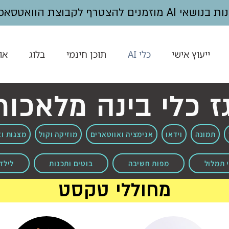
נים להצטרף לקבוצת הוואטסאפ -
ייעוץ אישי
כלי AI
תוכן חינמי
בלוג
או
ז כלי בינה מלאכות
תמונה
וידאו
אנימציה ואווטארים
מוזיקה וקול
מצגות ו
 תמלול
מפות חשיבה
בוטים ותכנות
לילד
מחוללי טקסט