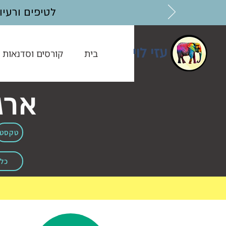
לטיפים ורעיונות בנושאי AI מוזמ
עזי לוי
בית
קורסים וסדנאות
ארג
טקסט
כלי