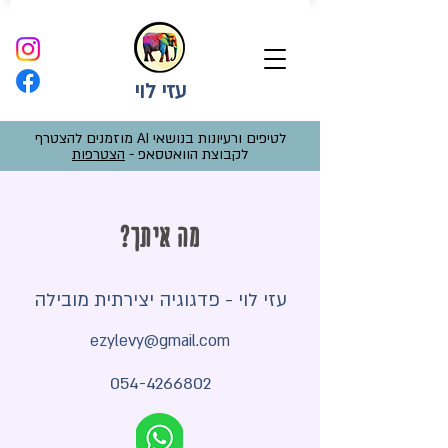
עזי לוי
לטיפים ורעיונות בנושאי AI מוזמנים להצטרף
לקבוצת הוואטסאפ -
הצטרפות
מה איתך?
עזי לוי - פדגוגיה יצירתית מובילה
ezylevy@gmail.com
054-4266802