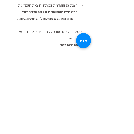
הצגת כל ההגדרות בכיתה והוצאת העקרונות 
המהותיים מהתשובות של התלמידים לגבי 
ההגדרה המתאימה\הנכונה\האותנטית ביותר.
נסו לעשות את זה עם שאלות נוספות לגבי הנושא 
שאתם מלמדים מחר !
תופתעו מהתוצאה.
ובאשר לבדיחת צ'אק נוריס האהובה עלי ביותר, מכיוון 
שאני חנון בלתי נלאה.
ממש מצחיק אותי ש:
רק צ'אק נוריס יכול לחלק באפס.
AI
פדגוגיה