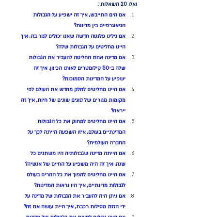
ואלו 20 השאלות : 
אם הים התייבש, איך זה ישפיע על הגבולות 
הגיאוגרפיים בין מדינות?
אם גילינו פלנטה חדשה שאנו יכולים לגור בה, איך 
היינו מחליטים על הגבולות שלה?
אם מדינה אחת החליטה להעביר את הגבולות 
שלה ב-50 קילומטרים לאותו הכיוון, איך זה 
ישפיע על המדינות הסמוכות?
אם היינו מחליטים לחלק מחדש את העולם לפי 
מקומות מגורים של סוגים שונים של חיות, איך זה 
ייראה?
אם היינו מחליטים למחוק את כל הגבולות 
המדינתיים בעולם, איזו השפעה הייתה לכך על 
החברה העולמית?
אם הייתה מדינה שגבולותיה היו משתנים כל 
שנה, איך זה היה משפיע על החיים של אנשיה?
אם היינו מחליטים להפוך את כל ההרים בעולם 
לגבולות מדינתיים, איך היו נראות המדינות?
אם ניתן היה להעביר את הגבולות של מדינה על 
ידי הזזת מסילות רכבת, איך היית עושה את זה?