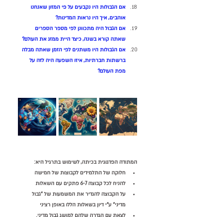
אם הגבולות היו נקבעים על פי המזון שאנחנו 
אוהבים, איך היו נראות המדינות?
אם הגבול היה מתכוונן לפי מספר הספרים 
שאתה קורא בשנה, כיצד היית ממזג את העולם?
אם הגבולות היו משתנים לפי הזמן שאתה מבלה 
ברשתות חברתיות, איזו השפעה היה לזה על 
מפת העולם?
המתודה הפדגוגית בכיתה, לשימוש בתרגיל היא:
חלוקה של התלמידים לקבוצות של חמישה
להניח לכל קבוצה 6-7 פתקים עם השאלות
על הקבוצה להגדיר את המשמעות של "גבול 
מדיני" ע"י דיון בשאלות הללו באופן רציני
לצאת עם הגדרה שלהם למושג גבול מדיני.