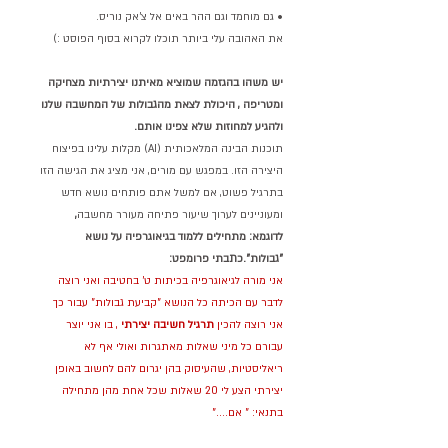
• גם מוחמד וגם ההר באים אל צ'אק נוריס.
את האהובה עלי ביותר תוכלו לקרוא בסוף הפוסט :)
יש משהו בהגזמה שמוציא מאיתנו יצירתיות מצחיקה 
ומטריפה , היכולת לצאת מהגבולות של המחשבה שלנו 
ולהגיע למחוזות שלא צפינו אותם.
תוכנות הבינה המלאכותית (AI) מקלות עלינו בפיצוח 
היצירה הזו. במפגש עם מורים, אני מציג את הגישה הזו 
בתרגיל פשוט, אם למשל אתם פותחים נושא חדש 
ומעוניינים לערוך שיעור פתיחה מעורר מחשבה
, 
לדוגמא: מתחילים ללמוד בגיאוגרפיה על נושא 
"גבולות".כתבתי פרומפט:
אני מורה לגיאוגרפיה בכיתות ט' בחטיבה ואני רוצה 
לדבר עם הכיתה כל הנושא "קביעת גבולות" עבור כך 
אני רוצה להכין 
תרגיל חשיבה יצירתי
 , בו אני יוצר 
עבורם כל מיני שאלות מאתגרות ואולי אף לא 
ריאליסטיות, שהעיסוק בהן יגרום להם לחשוב באופן 
יצירתי הצע לי 20 שאלות שכל אחת מהן מתחילה 
בתנאי: " אם...."