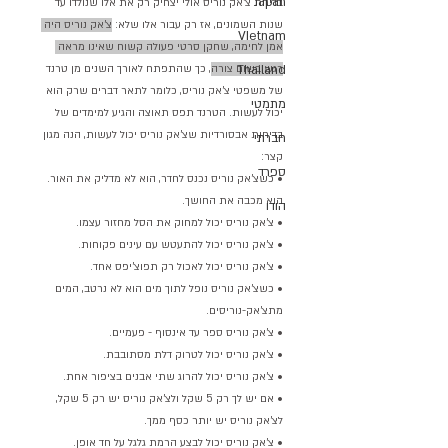
Japan
בדיחת צ'אק נוריס אולי יצחיק רק את אלו שנולדו עד 
שנות השמונים, אז רק עבור אלו שלא: 
צ'אק נוריס היה 
VIetnam
אמן לחימה, שחקן סרטי פעולה קשוח שאינו מראה 
Thailand
רגש בשום צורה
, כך שהתפתח לאורך השנים מן טרנד 
של משפטי צ'אק נוריס, כלומר לתאר דברים שרק הוא 
מתמטי
יכול לעשות. הטרנד תפס תאוצה והגיע למימדים של 
בדיחות אבסורדיות שצ'אק נוריס יכול לעשות, הנה מגון 
חברתי
קצר:
ספרד
• כשצ'אק נוריס נכנס לחדר, הוא לא מדליק את האור. 
הוא מכבה את החושך.
הודו
• צ'אק נוריס יכול למחוק את הסל מחזור עצמו.
• צ'אק נוריס יכול להתעטש עם עינים פקוחות.
• צ'אק נוריס יכול לאכול רק תפוצ'יפס אחד.
• כשצ'אק נוריס נופל לתוך מים הוא לא נרטב, המים 
מתצ'אק-נוריסים.
• צ'אק נוריס ספר עד אינסוף - פעמיים.
• צ'אק נוריס יכול לטרוק דלת מסתובבת.
• צ'אק נוריס יכול להרוג שתי אבנים בציפור אחת.
• אם יש לך רק 5 שקל ולצ'אק נוריס יש רק 5 שקל, 
לצ'אק נוריס יש יותר כסף ממך.
• צ'אק נוריס יכול לבצע הרמת גלגל על חד אופן.