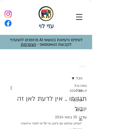
עזי לוי
לטיפים ורעיונות בנושאי AI מוזמנים להצטרף
לקבוצת הוואטסאפ -
הצטרפות
פוסט
הכל
Ezy Levy
הכל
9 במאי 2024
תגזימו .. אין לדעת לאן זה
פדגוגיה
יוביל
אישי
עודכן:
25 במאי 2024
AI
לשחק שחמט עם צ'אק נוריס? או לספר איזושהי 