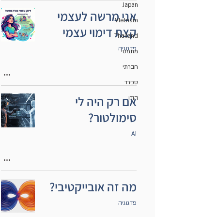
Japan
אני מרשה לעצמי
VIetnam
קצת דימוי עצמי
Thailand
פדגוגיה
מתמטי
חברתי
ספרד
אם רק היה לי
הודו
סימולטור?
AI
מה זה אובייקטיבי?
פדגוגיה