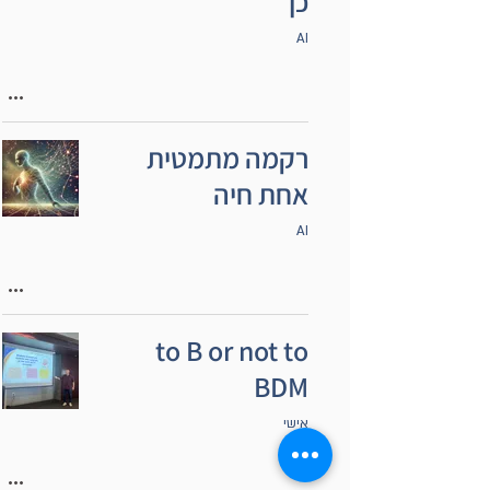
כן
AI
רקמה מתמטית
אחת חיה
AI
to B or not to
BDM
אישי