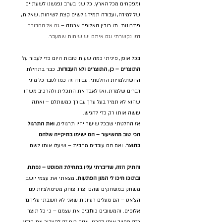
ומפקחים מכל הארץ. כל שני בערב נפגשנו לשעתיים 
של למידה, ועבודה תמיד גולשים קצת לשיחות, שאלות, 
פתרונות. תו רובין האלופה ארגנה – 
גם אל החבורה 
הזו נקשרתי וגם איתם יש שיחות שמעבר.
בכל אופן, פיניתי כמה שעות טובות היום כדי לעבור על 
התוצרים – כן, התוצרים ולא העבודות.
 כבר בתחילת 
ההשתלמויות החלטתי: עבודה זה כמו לעבד כל מיני 
דברים שלמדת, ואז לאבד את התכלית ולהרכיב משהו 
שהוא לא תמיד בעל ערך עבורך כמשתלם – ואתה 
עושה אותו רק כדי להגיש.
אז החלטתי שבכל שיעור יהיו תרגולים, 
ואת התרגול 
הכי טוב מהשיעור – הם ישימו בתיקייה שלהם 
כתוצר.
 ואם הם עובדים מהבית – שיעלו אותו לשם.
והתיק הזה, שדיברתי עליו בתחילת הפוסט – נפתח, 
ובתוכו חיכו לי המון הפתעות.
 מצאתי את עצמי יושב, 
משחק במשחקים שהם יצרו, צוחק מסימולציות עם 
הצ’אט – הם מעלים רעיונות שאני לא חשבתי עליהם! 
אלופים. והמשובים כותבים את עצמם – כי כל תוצר 