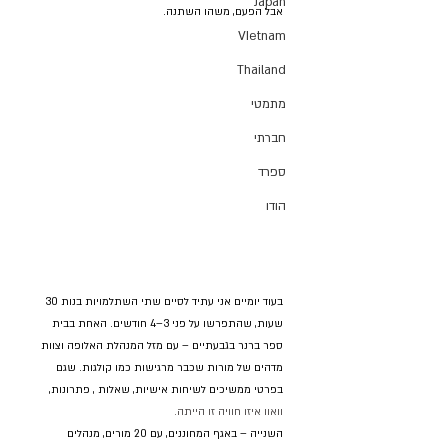
Japan
אבל הפעם, משהו השתנה.
VIetnam
Thailand
מתמטי
חברתי
ספרד
הודו
בעוד יומיים אני עתיד לסיים שתי השתלמויות בנות 30 
שעות, שהתפרשו על פני 3–4 חודשים. האחת בבית 
ספר ברנר בגבעתיים – עם מזל המנהלת האלופה וצוות 
מדהים של מורות שכבר מרגישות כמו קולגות. שגם 
בפרטי ממשיכים לשיחות אישיות, שאלות , פתרונות, 
וואוו איזו חוויה זו הייתה.
השנייה – באגף המחוננים, עם 20 מורים, מנהלים 