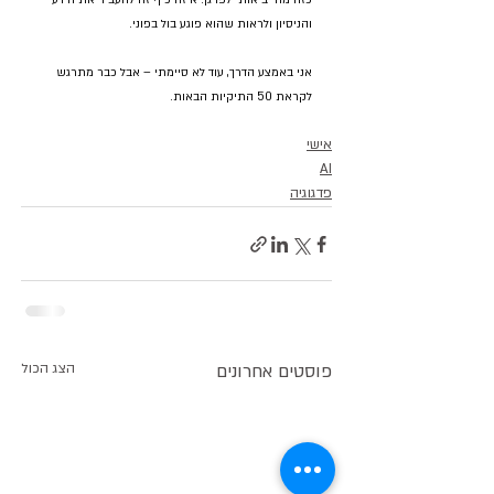
כזה מחייב אותי לפרגן. איזה כיף זה להעביר את הידע 
והניסיון ולראות שהוא פוגע בול בפוני.
אני באמצע הדרך, עוד לא סיימתי – אבל כבר מתרגש 
לקראת 50 התיקיות הבאות.
אישי
AI
פדגוגיה
פוסטים אחרונים
הצג הכול