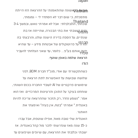
Japan
הפעם הראשונה שהתאמנתי על ההרצאה הזו הייתה 
VIetnam
מתסכלת, כי שום דבר לא הסתדר לי – גמגמתי, 
Thailand
שכחתי, התבלבלתי. אבל לא אמרתי נואש, ובמשך 3-4 
ימים הושבתי את בתי הבכורה, שהייתה אז בת 
מתמטי
שנתיים, על הספה בדירה הישנה שלנו, והרבצתי בה 
חברתי
תורה על פרוטוקולים של אבטחת מידע – עד שהיא 
ידעה אותם בע"פ... כלומר, עד שאני הצלחתי להעביר 
ספרד
הרצאה שלמה באופן שוטף.
הודו
כשהתקשרתי עם אודי, מנכ"ל חברת BDM, לפני 
שלושה שבועות על האפשרות לתת הרצאה על 
שימושים פרקטיים של AI לעובדי החברה בכנס השנתי, 
שוחחנו בעיקר על התוכן והרעיונות המרכזיים. ואז הוא 
אמר: "נשמע נהדר, רק תזכור שההרצאה צריכה להיות 
באנגלית." אמרתי "בטח, אין בעיה" ואימצתי את 
האתגר.
האנגלית שלי טובה מאוד, אפילו שוטפת, אבל עברו 
כ-15 שנה מאז שנדרשתי לדבר מול קהל באנגלית. אז 
ישבתי וכתבתי את ההרצאה, עם שיופים ושיפוצים עד 