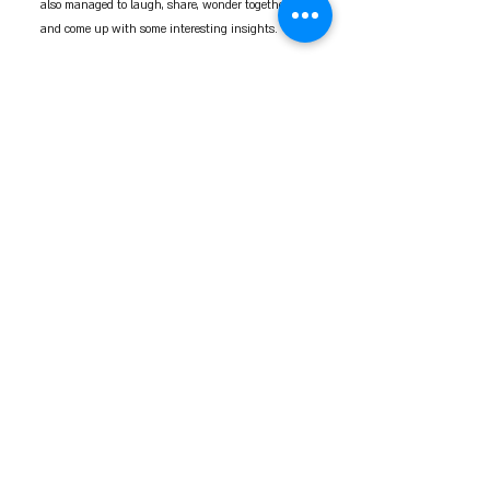
also managed to laugh, share, wonder together, 
and come up with some interesting insights.
Big thanks to Udi for the opportunity and to the 
amazing employees at BDM!
אישי
AI
פוסטים אחרונים
הצג הכול