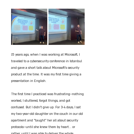
15 years ago, when I was working at Microsoft, I 
traveled to a cybersecurity conference in Istanbul 
and gave a short talk about Microsoft’s security 
product at the time. It was my first time giving a 
presentation in English. 
The first time I practiced was frustrating—nothing 
worked, I stuttered, forgot things, and got 
confused. But I didn’t give up. For 3-4 days, I sat 
my two-year-old daughter on the couch in our old 
apartment and "taught" her all about security 
protocols—until she knew them by heart... or 
rather, until I was able to deliver the whole 