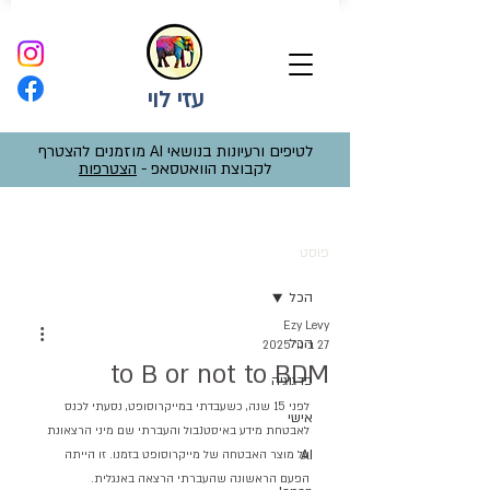
עזי לוי
לטיפים ורעיונות בנושאי AI מוזמנים להצטרף
לקבוצת הוואטסאפ -
הצטרפות
פוסט
הכל
Ezy Levy
הכל
27 בינו׳ 2025
to B or not to BDM
פדגוגיה
לפני 15 שנה, כשעבדתי במייקרוסופט, נסעתי לכנס 
אישי
לאבטחת מידע באיסטנבול והעברתי שם מיני הרצאונת 
AI
על מוצר האבטחה של מייקרוסופט בזמנו. זו הייתה 
הפעם הראשונה שהעברתי הרצאה באנגלית.