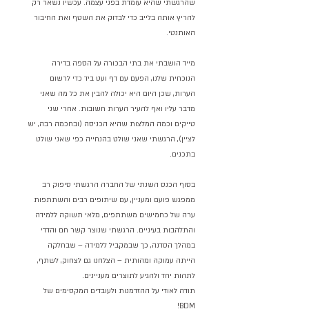
שהרגשתי שהיא עומדת בפני עצמה. עכשיו נשאר רק 
להריץ אותה בלייב כדי לבדוק את השטף ואת החיבור 
האותנטי.
מייד הושבתי את בתי הבכורה על הספה בדירה 
הנוכחית שלנו, הפעם עם דף ועט ביד כדי לרשום 
הערות, שכן היום היא יכולה להבין את כל מה שאני 
מדבר עליו ואף להעיר הערות חשובות. אחרי שני 
טייקים וכמה המלצות שהיא הכניסה (ובחכמה רבה, יש 
לציין), הרגשתי שאני שולט בהנחייה כפי שאני שולט 
בתכנים.
בסוף הכנס השנתי של החברה הרגשתי סיפוק רב 
ממפגש פועם ומעניין, עם שיתופים רבים והשתתפות 
ערה של כחמישים משתתפים, מלאי תשוקה ללמידה 
והתלהבות בעיניים. הרגשתי שנוצר קשר חם והדדי 
במהלך הסדנה, כך שבמקביל ללמידה – שבחלקה 
הייתה עמוקה ומהותית – הצלחנו גם לצחוק, לשתף, 
לתהות יחד ולהגיע לתוצרים מעניינים.
תודה לאודי על ההזדמנות ולעובדים המקסימים של 
BDM!