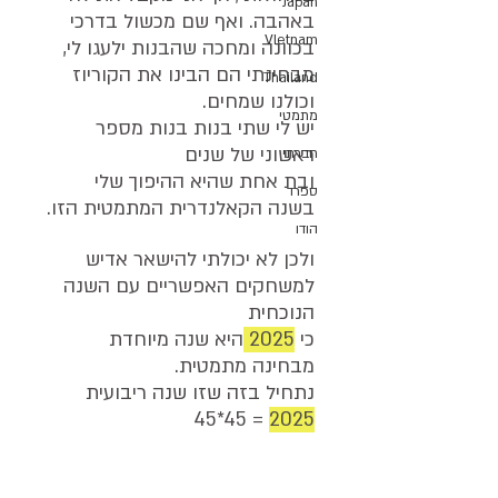
Japan
באהבה. ואף שם מכשול בדרכי 
VIetnam
בכוונה ומחכה שהבנות ילעגו לי, 
מבחינתי הם הבינו את הקוריוז 
Thailand
וכולנו שמחים.
מתמטי
יש לי שתי בנות בנות מספר 
ראשוני של שנים
חברתי
ובת אחת שהיא ההיפוך שלי 
ספרד
בשנה הקאלנדרית המתמטית הזו.
הודו
ולכן לא יכולתי להישאר אדיש 
למשחקים האפשריים עם השנה 
הנוכחית
כי 
2025 
היא שנה מיוחדת 
מבחינה מתמטית.
נתחיל בזה שזו שנה ריבועית  
45*45 = 
2025