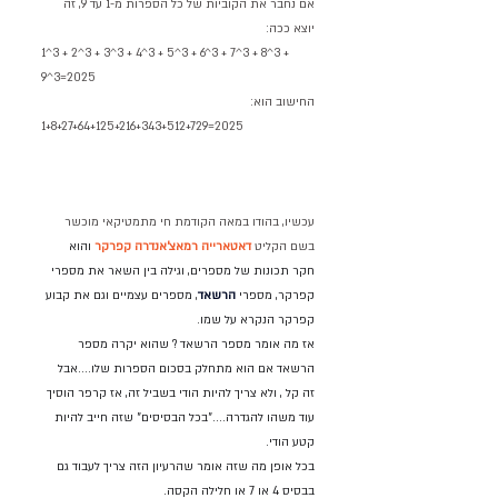
אם נחבר את הקוביות של כל הספרות מ-1 עד 9, זה 
יוצא ככה:
1^3 + 2^3 + 3^3 + 4^3 + 5^3 + 6^3 + 7^3 + 8^3 + 
9^3=2025
החישוב הוא:
1+8+27+64+125+216+343+512+729=2025
עכשיו, בהודו במאה הקודמת חי מתמטיקאי מוכשר 
בשם הקליט 
דאטארייה רמאצ'אנדרה קפרקר
 והוא 
חקר תכונות של מספרים, וגילה בין השאר את מספרי 
קפרקר, מספרי 
הרשאד
, מספרים עצמיים וגם את קבוע 
קפרקר הנקרא על שמו.
אז מה אומר מספר הרשאד ? שהוא יקרה מספר 
הרשאד אם הוא מתחלק בסכום הספרות שלו....אבל 
זה קל , ולא צריך להיות הודי בשביל זה, אז קרפר הוסיך 
עוד משהו להגדרה...."בכל הבסיסים" שזה חייב להיות 
קטע הודי.
בכל אופן מה שזה אומר שהרעיון הזה צריך לעבוד גם 
בבסיס 4 או 7 או חלילה הקסה.