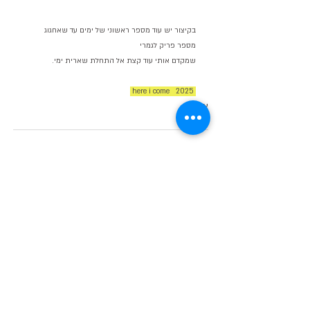
בקיצור יש עוד מספר ראשוני של ימים עד שאחגוג 
מספר פריק לגמרי
שמקדם אותי עוד קצת אל התחלת שארית ימי.
 here i come   2025 
אישי
מתמטי
פוסטים אחרונים
הצג הכול