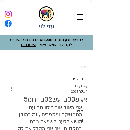
עזי לוי
לטיפים ורעיונות בנושאי AI מוזמנים להצטרף
לקבוצת הוואטסאפ -
הצטרפות
פוסט
הכל
Ezy Levy
הכל
4 בינו׳ 2025
אלפ00ם עש02ם וחמ5
פדגוגיה
אני מאוד אוהב לשחק עם 
אישי
מתמטיקה ומספרים , זה כמובן 
AI
מושא ללעג ולשמצה רבתי 
במחוזותי, אך אני מקבל את זה 