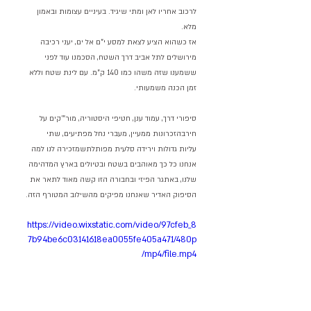
לרכוב אחריו לאן ומתי שיגיד. בעיניים עצומות ובאמון 
מלא.
אז כשהוא הציע לצאת למסע י"ם אל ים, יעני רכיבה 
מירושלים לתל אביב דרך השטח, הסכמנו עוד לפני 
ששמענו שזה משהו כמו 140 ק"מ. עם לינת שטח וללא 
זמן הכנה משמעותי.
סיפורי דרך, עמוד ענן, חטיפי היסטוריה, מור"'קים על 
חירבהזכרונות ממעיין, מעברי נחל מפתיעים, שתי 
עליות גדולות וירידה סלעית מפותלתשמזכירה לנו למה 
אנחנו כל כך מאוהבים בשטח ובטיולים בארץ המדהימה 
שלנו, באתגר הפיזי ובחבורה הזו קשה מאוד לתאר את 
הסיפוק האדיר שאנחנו מפיקים מהשילוב המטורף הזה.
https://video.wixstatic.com/video/97cfeb_8
7b94be6c03141618ea0055fe405a471/480p
/mp4/file.mp4