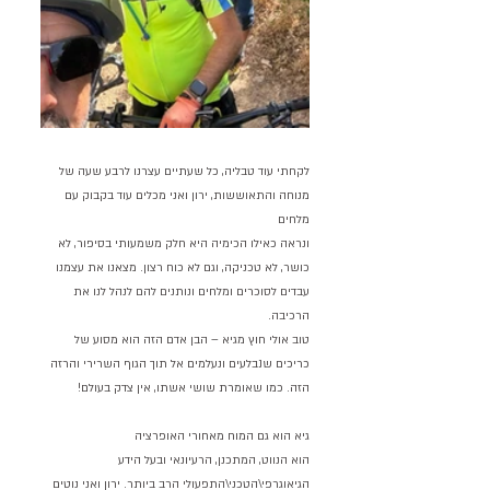
לקחתי עוד טבליה, כל שעתיים עצרנו לרבע שעה של 
מנוחה והתאוששות, ירון ואני מכלים עוד בקבוק עם 
מלחים
ונראה כאילו הכימיה היא חלק משמעותי בסיפור, לא 
כושר, לא טכניקה, וגם לא כוח רצון. מצאנו את עצמנו 
עבדים לסוכרים ומלחים ונותנים להם לנהל לנו את 
הרכיבה.
טוב אולי חוץ מגיא – הבן אדם הזה הוא מסוע של 
כריכים שנבלעים ונעלמים אל תוך הגוף השרירי והרזה 
הזה. כמו שאומרת שושי אשתו, אין צדק בעולם!
גיא הוא גם המוח מאחורי האופרציה
הוא הנווט, המתכנן, הרעיונאי ובעל הידע 
הגיאוגרפי\הטכני\התפעולי הרב ביותר. ירון ואני נוטים 