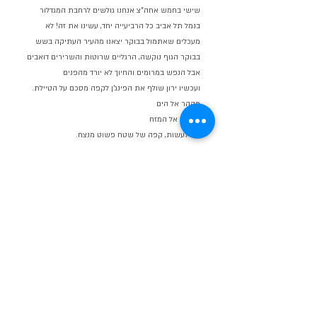
שישי בחמש אחה"צ אנחנו גולשים לרחבת המגדלור 
בנמל תל אביב כל הרביעייה יחד, עשינו את זה! לא 
מעכלים שאתמול בבוקר יצאנו מהעיר העתיקה בשש 
בבוקר הגוף נוקשה, הרגליים שרוטות והשרירים דואבים
אבל הנפש במרומים והחיוך לא יורד מהפנים
ועכשיו ירון שולף את הפינג'ן לקפה מסכם על הטיילת.
מההר אל הים
מהעיר אל המזח
מה לעשות, קפה של שטח פשוט מנצח.
אישי