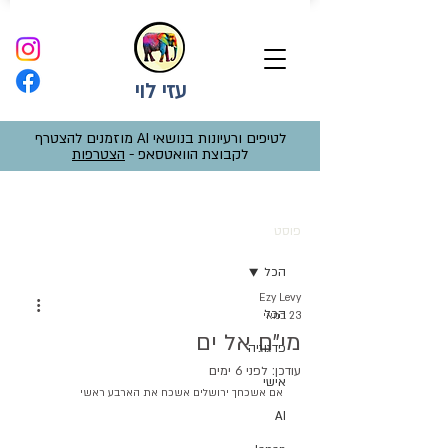
עזי לוי
לטיפים ורעיונות בנושאי AI מוזמנים להצטרף
לקבוצת הוואטסאפ -
הצטרפות
פוסט
הכל
Ezy Levy
הכל
23 במאי
מי"ם אל ים
פדגוגיה
עודכן:
לפני 6 ימים
אישי
אם אשכחך ירושלים אשכח את הארבע ראשי
AI