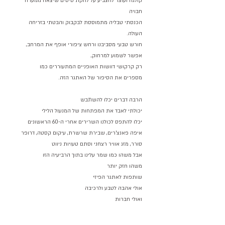
קולגה ועוצר להצביע על להקת סיסים שיצאה ממערה 
חבויה
הכנסתי טבליה מתמוססת לבקבוק והבטתי בזריחה 
העולה.
חורש טבעי מסביבנו ורחש ציפורי אופף את המרחב, 
אפשר לשמוע למרחוק,
רק קרקושי דוושות האופניים המתעוררים כמו 
מספרים את הסיפור של האתגר הזה.
הרבה דברים יכלו להשתבש
יכולתי לאבד את המפתחות של המנעול הלילי
יכלו להתפס לכולנו השרירים אחרי ה-60 הראשונים
איפה פאנצ'רים, שבירת שרשרת, עיקום קסטה, דרופר 
סורר, מזג אוויר רצחני וסתם טעויות ניווט
אבל משהו כמו שמר עלינו בתוך הרביעיה הזו
משהו חזק יותר
שותפות לאתגר הפיזי
אולי אהבה לטבע ולרכיבה
ואולי חברות