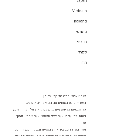
Japan
VIetnam
Thailand
מתמטי
חברתי
ספרד
הודו
אנחנו אחרי קפה הבוקר של ירון
השרירים לא בטוחים מה הם אמורים להרגיש
קח מגנזיום כל שעתיים ... שמעתי את אלון מחייך ויועץ 
באותו זמן עדיף שעה לפני מאשר שעה אחרי . סמוך 
עלי.
אמר בעודו רוכב ביד אחת בעלייה ובשנייה משוחח עם 