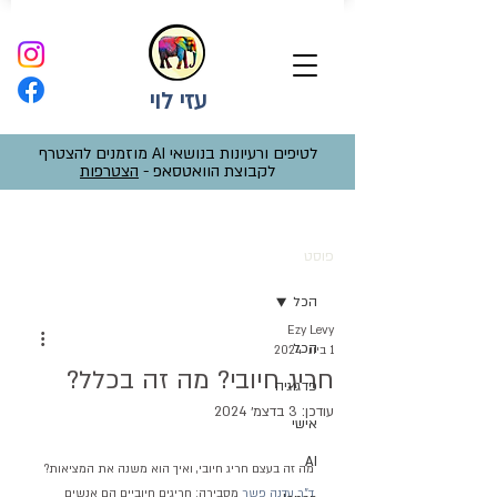
עזי לוי
לטיפים ורעיונות בנושאי AI מוזמנים להצטרף
לקבוצת הוואטסאפ -
הצטרפות
פוסט
הכל
Ezy Levy
הכל
1 ביוני 2024
חריג חיובי? מה זה בכלל?
פדגוגיה
עודכן:
3 בדצמ׳ 2024
אישי
AI
מה זה בעצם חריג חיובי, ואיך הוא משנה את המציאות? 
ד"ר עדנה פשר
 מסבירה: חריגים חיוביים הם אנשים 