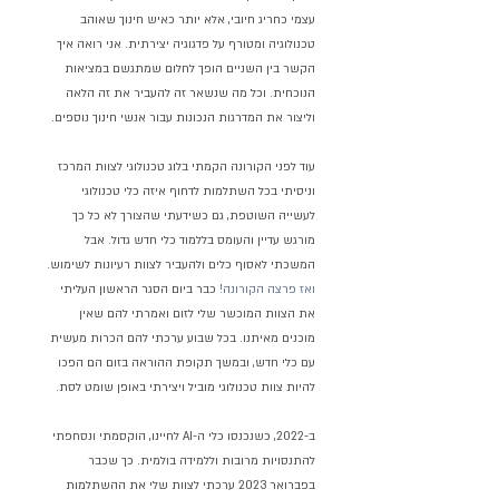
עצמי כחריג חיובי, אלא יותר כאיש חינוך שאוהב 
טכנולוגיה ומטורף על פדגוגיה יצירתית. אני רואה איך 
הקשר בין השניים הופך לחלום שמתגשם במציאות 
הנוכחית. וכל מה שנשאר זה להעביר את זה הלאה 
וליצור את המדרגות הנכונות עבור אנשי חינוך נוספים.
עוד לפני הקורונה הקמתי בלוג טכנולוגי לצוות המרכז 
וניסיתי בכל השתלמות לדחוף איזה כלי טכנולוגי 
לעשייה השוטפת, גם כשידעתי שהצורך לא כל כך 
מורגש עדיין והעומס בללמוד כלי חדש גדול. אבל 
המשכתי לאסוף כלים ולהעביר לצוות רעיונות לשימוש.
ואז פרצה הקורונה!
 כבר ביום הסגר הראשון העליתי 
את הצוות המוכשר שלי לזום ואמרתי להם שאין 
מוכנים מאיתנו. בכל שבוע ערכתי להם הכרות מעשית 
עם כלי חדש, ובמשך תקופת ההוראה בזום הם הפכו 
להיות צוות טכנולוגי מוביל ויצירתי באופן שומט לסת.
ב-2022, כשנכנסו כלי ה-AI לחיינו, הוקסמתי ונסחפתי 
להתנסויות מרובות וללמידה בולמית. כך שכבר 
בפברואר 2023 ערכתי לצוות שלי את ההשתלמות 