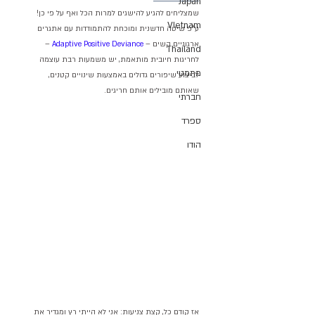
Japan
שמצליחים להגיע להישגים למרות הכל ואף על פי כן! 
VIetnam
ע"פ שיטה חדשנית ומוכחת להתמודדות עם אתגרים 
ארגוניים קשים –
 Adaptive Positive Deviance
 – 
Thailand
לחריגות חיובית מותאמת, יש משמעות רבת עוצמה 
מתמטי
לביצוע שיפורים גדולים באמצעות שינויים קטנים, 
שאותם מובילים אותם חריגים.
חברתי
ספרד
הודו
אז קודם כל, קצת צניעות: אני לא הייתי רץ ומגדיר את 