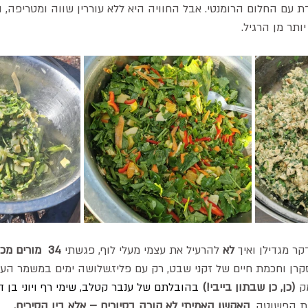
עם החלום הרומנטי. אבל החוויה היא ללא עוררין שווה ומטריפה, ו
ותר מן הרגיל.
קר מגדילן ואיך 
לא
 להרעיל את עצמי מעלי לוף, פגשתי 
34  מורים מכל הארץ
רן וחכמת חיים של זקני שבט, רק עם פליז.שלושה ימים במשמר הע
ק 
(כן, כן שבתון בייבי!) 
בהובלתם של ענבר קטלב, שימי רף ויוני בן דו
ת הפשוטה, 
האקשן האמיתי לא קורה בסיורים – אלא בין הסירים.