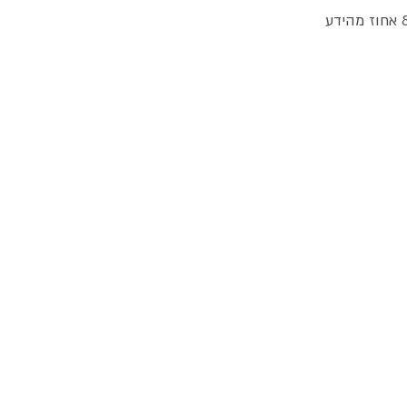
אני יכול להמשיך עם כוכבית מצויה, חטוטרן וילקוט רעים אבל אני אעצור כאן לפני שאני שורף 80 אחוז מהידע 