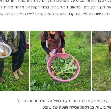
לע לסבך הירוק, מביט על השרכים התלויים על הגזע ממולי, אך כמו ני
ת הקוד בעיניים. ופתאום הכול ברור, בתוך דקות אני מזהה פירות לא
 ענפים ישנים ומנצל את קרני השמש והמשקפיים ליצירת אש, מבשל אר
ק סרפדים, חביתת חוביזה, תבשיל עלי סלק ופסטו חרדל.
לה ושעה של שובע.