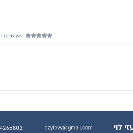
דירוג של 0 מתוך 5 כוכבים
אין עדיין דיר
מי"ם אל ים
אני טק
זי לוי
ezylevy@gmail.com
4266802