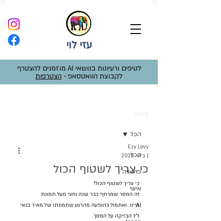
עזי לוי
לטיפים ורעיונות בנושאי AI מוזמנים להצטרף
לקבוצת הוואטסאפ -
הצטרפות
פוסט
הכל
Ezy Levy
הכל
1 ביוני 2025
כי צריך לשטוף הכול
פדגוגיה
כי צריך לשטוף הכול!
אישי
זה המסר שמרחף כבר שנה וחצי מעל תמונת 
AI
חיינו..ואתמול בהופעה מהרגע שתמונתו של מאיר בנאי 
ז"ל הבזיקה על המסך.