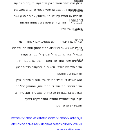
Japan
לרגע היה נדמה שאביב גפן יכול לעשות עסקים גם עם 
העולם התחתון, אבל אז, שנייה לפני שהקהל זועק את 
VIetnam
נשמתו אל החלל עם "גשם" עוצמתי, אביתר מגיע ושר 
Thailand
במקום אחיו הגדול, זורע טיפות של נחמה ותקווה 
בלבבות של כולנו.
מתמטי
חברתי
וכאילו שהחיבור הזה לא מספיק – ברי סחרוף עולה 
לטריו משוגע, עם הגיטרה, הקול הנמוך והשובה, וכל מה 
ספרד
שבא לך באותו רגע זה להצטרף להמנון, בתקווה 
הודו
אמיתית שעד מחר, עוד מעט – הכל ישתנה בחזרה.
אביב מלהטט בשיריו ובשיתופי הפעולה כבר מהרגע 
הראשון של ההופעה.
הוא משייט בין אביב המורד של שנות העשרים, לבין 
אביב הבוגר והמיושב, בן החמישים, שמופיע בחליפה 
לבנה, מדבר בבגרות על כוחות המשטרה והביטחון, שר 
"עורי עור" למולדת אהובה, ומודה לקהל בפעם 
העשירית על שהגיע.
https://video.wixstatic.com/video/97cfeb_0
985c2baad7e4a538de7e763c2d15099/480