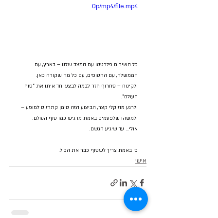
0p/mp4/file.mp4
כל השירים פלרטטו עם המצב שלנו – בארץ, עם 
הממשלה, עם החטופים, עם כל מה שקורה כאן.
ולקינוח – סחרוף חזר לבמה לבצע יחד איתו את "סוף 
העולם".
ולרגע מוזיקלי קצר, הביצוע הזה סימן קתרזיס למופע – 
ולמשהו שלפעמים באמת מרגיש כמו סוף העולם.
אולי… עד שיגיע הגשם.
כי באמת צריך לשטוף כבר את הכול.
אישי