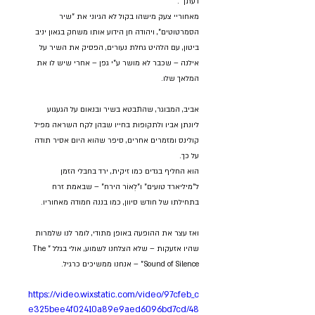
דעתך".
מאחוריי צעק מישהו בקול לא הגיוני את "שיר 
הסמרטוטים", ויהודה חן הידוע אותו משחק בגאון יניב 
ביטון, עם הלהיט גחלת נעורים, הפסיק את השיר על 
אילנה – שכבר לא מושר ע"י גפן – אחרי שיש לו את 
המלאך שלו.
אביב, המבוגר, שהתבטא בשיר ובנאום על הגעגוע 
ליונתן אביו ולתקופות בחייו שבהן לקח השראה מפיל 
קולינס ומזמרים אחרים, סיפר שהוא היום אסיר תודה 
על כך.
הוא החליף בגדים כמו זיקית, ירד בחבלי הזמן 
ל"מיליארד טועים" ו"לְאוֹר הירח" – שבאמת זרח 
בתחילתו של חודש סיוון, כמו בננה חמודה מאחוריו.
ואז עצר את ההופעה באופן מתודי, לומר לנו שלמרות 
שהיו אזעקות – שלא הצלחנו לשמוע, אולי בגלל "The 
Sound of Silence" – אנחנו ממשיכים כרגיל.
https://video.wixstatic.com/video/97cfeb_c
e325bee4f02410a89e9aed6096bd7cd/48