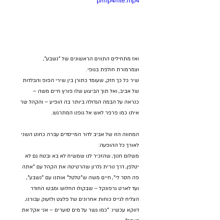
p/mp4/file.mp4
ואז מתחילים התווים הראשונים של "נשבע", 
וצמרמורת חולפת בגופי.
שיר כל כך חזק, שעומד כתורן בין שירי הפופ והבלדות 
של אביב, ואל תוך הביצוע שלו פורץ חיים משה – 
כנראה על הבמה הגדולה ביותר בה הופיע – והקהל שר 
איתו כמו פרפר לאש אל גופנו המתרגש.
המחווה הזו של אביב לדור המייסדים עברה כחוט השני 
לאורך כל ההופעה:
משלום חנוך, שהזכיר לנו שמשיח לא בא ובטח גם לא 
יטלפן, דרך נורית גלרון שהרטיטה את הקהל עם "אתה 
פה חסר לי", חיים משה ש"טלטל" אותנו עם "נשבע", 
ועד לארט גרפונקל – שבקולו החלוש ומבטו החודר 
הצליח לגייס כוחות אחרונים של פלצט ולזעוק עבורנו, 
דווקא עכשיו: "כמו גשר על מים סוערים – אני אקל את 