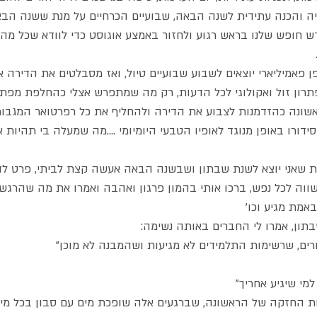
יה והכנה עתידית לשנה הבאה, שבועיים הכרחיים על מנת ששנה הב
ש חופש שלנו בראש רגוע ולחזור באמצע אוגוסט כדי לוודא שכל מה ש
ן פאמיליארי יוצאים לשבוע שבועיים טיול, ואז מסבלטים את הדירה 
פתרון זול ואקולוגי לכל הדעות, רק מה שמתפרש אצלי כהחלפת מפת
ראשונה כהזדמנות לצבוע את הדירה ולהחליף את כל רפרטואר המגבות 
ידורו באופן מנוגד לאופיו הטבעי היומיומי ....מה שמעלה בי תהיות 
ת שאני יוצא לשנת שבתון ושבשנה הבאה אעשה קצת לביתי, פרט לדא
ווה לכל נפש, ברכו אותי בהמון פרגון ואהבה ואמרו את מה שהרגש
אמת מגיע וכו'
בתון, אמרו לי החברים באותה נשימה:
ים, שרשימות התלמידים לא מגיעות ושהמבנה לא מוכן"
מי שיגיע אחריך"
ת החזקה של הראשונה, שברגעים אלה שופכת מים עם סבון בכל מיני