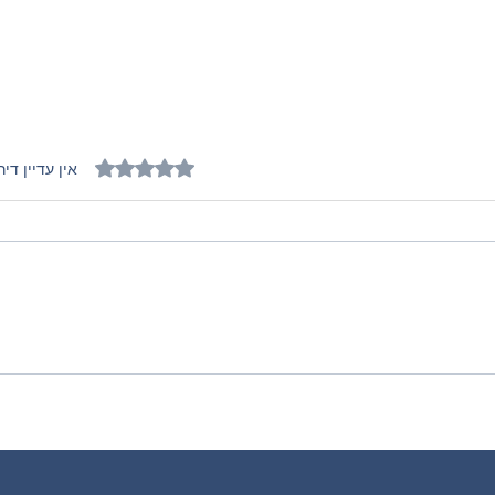
דירוג של 0 מתוך 5 כוכבים
אין עדיין דיר
מי"ם אל ים
אני טק