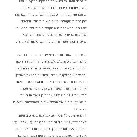
בשכונה שאני חי בה, אורח בתפקיד המקצועי שאני 
מגלם, אורח בנסיבות חברתיות שאני שותף בהן. 
ובעצם המקום היחיד שכבליו הרגשיים עוד ריתקו אותי 
למן יציבות מקומית נטועה הוא בית הורי, והדאגה 
לשלומם. המשפחה היא הקשר היחידי שבו הרגשות 
שלי מתחברים לרצונות ולתקוות ומתהווים לכדי 
שייכות. בכל שאר התחומים הרגשתי נווד ללא נדודים.
בשנתיים האחרונות איבדתי את שניהם. זו דרכו של 
עולם. והבית שלהם\שלי\שלנו הפך להיות דירה ריקה 
בלי נשמה עם זכרונות מטושטשים. הרוח החיה איננה 
והכבלים שהחזיקו בי ניתקו. ויחד עם הרגשת האובדן, 
הגיעה גם תחושת שחרור לא ברורה, מן תעודת פטור, 
אין לך יותר דאגה למעלה, רק כלפי מטה למשפחה 
הגרעינית שלך. פול יאנג שר "היכן שאני מניח את 
כובעי, זהו ביתי" ואני מרגיש שהיכן שמשפחתי נמצאת 
זהו ביתי.
האם זה מספיק? איני יודע, אבל כמו שלא טוב היות 
האדם לבדו, לא טוב היות המשפחה רק עם עצמה. וכאן 
באה הקהילה, ומניחה קלף טאקי פתוח כדי לשים עליו 
את רוב התשובות שפרטים וחלוצים רכשו מנסיונם 