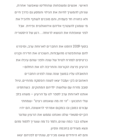
האישי. אנשים ומשפחות שהחליטו שאפשר אחרת, 
שניתן להמשיך לחיות את הגילוי והמסע גם כדרך חיים 
ולא כחוויה חד פעמית, והם מוכנים לשתף ולהכיל את 
מי שמוכן להצטרף אליהם אידואולוגית ופיזית. אבל 
לפני שאפתח את הנושא לרווחה....רגע של היסטוריה
בסוף 2019 הזמנו את החברים לארוחת ערב, וסיפרנו 
להם שהתפטרנו מהעבודות, השכרנו את הדירה וקנינו 
כרטיסים למזרח לטיול של שנה ולפני שהם עיכלו את 
הרעיון פרצה הקורונה והחריבה לנו את החלום– 
התאבלנו עליו במשך שנה.שנה לפנינו החברים 
האהובים ג'קי וענבל יצאו לשנה הפסקה מהחיים, טיול 
סובב מזרח עם שלושת ילדיהם המתוקים. כשהזמינו 
אותנו לארוחת ערב לספר לנו על הרעיון – משהו בלב 
שלי התכווץ - "הי זה מה שאנחנו רצינו" -שמחתי 
עבורם כמובן ובו במקום אמרתי לראשונה, הם יהיו 
הקייס-סטאדי שלנו ואנחנו נממש את הרעיון שדוגר 
אצלנו כבר כמה שנים, נלמד כל מה שצריך ללמוד מהם 
ונצא מצוידים בחכמה ונסיון.
והם לא היחידים שאנו מכירים, שנתיים לפניהם יצאו 