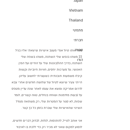
Japan
VIetnam
Thailand
מתמטי
חברתי
ספרד
מאז אותו טיול אגדי מעצב אישיות שיצאתי אליו בגיל 
22 משהו בנפש שלי השתנה, משהו בשפה שלי 
הודו
השתנה, בדרך ההתבוננות שלי על החיים ועל המין 
האנושי, על מערכות יחסים, חוויות חיוביות וקשות 
קיבלו משמעות תובנתית כשעצרתי לחשוב עליהן. 
הייתי צעיר שיוצא לטיול של שלושה חודשים אחרי צבא 
לדרום אמריקה ומוצא את עצמו לאחר שנה עדיין מטפס 
על גבעות מזדמנות ושוחה בנחלים, טווה קשרים, לומד 
שפות, לא סגור על המטרות שלי, רק משתאה מגודל 
השינוי שהאישיות שלי עוברת בזמן כל כך קצר.
אני אוהב לטייל, להתנסות, לגלות, לבדוק דברים חדשים, 
לנסוע למקום שאני לא מכיר רק כדי ללכת בו לאיבוד 