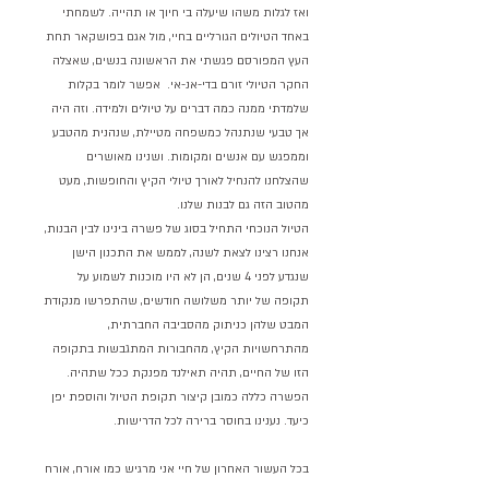
ואז לגלות משהו שיעלה בי חיוך או תהייה. לשמחתי 
באחד הטיולים הגורליים בחיי, מול אגם בפושקאר תחת 
העץ המפורסם פגשתי את הראשונה בנשים, שאצלה 
החקר הטיולי זורם בדי-אנ-אי.  אפשר לומר בקלות 
שלמדתי ממנה כמה דברים על טיולים ולמידה. וזה היה 
אך טבעי שנתנהל כמשפחה מטיילת, שנהנית מהטבע 
וממפגש עם אנשים ומקומות. ושנינו מאושרים 
שהצלחנו להנחיל לאורך טיולי הקיץ והחופשות, מעט 
מהטוב הזה גם לבנות שלנו.
הטיול הנוכחי התחיל בסוג של פשרה בינינו לבין הבנות, 
אנחנו רצינו לצאת לשנה, לממש את התכנון הישן 
שנגדע לפני 4 שנים, הן לא היו מוכנות לשמוע על 
תקופה של יותר משלושה חודשים, שהתפרשו מנקודת 
המבט שלהן כניתוק מהסביבה החברתית, 
מהתרחשויות הקיץ, מהחבורות המתגבשות בתקופה 
הזו של החיים, תהיה תאילנד מפנקת ככל שתהיה. 
הפשרה כללה כמובן קיצור תקופת הטיול והוספת יפן 
כיעד. נענינו בחוסר ברירה לכל הדרישות.
בכל העשור האחרון של חיי אני מרגיש כמו אורח, אורח 