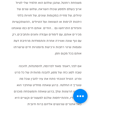
משפחת רוזנטל, שהבן שלהם הוא תלמיד שלי לטיול 
ארוך בעולם ולמסע שכולו השראה, שלוש שנים של 
טיולים, של מחייה במקומות שונים, של חוויות בלתי 
ניתנות לכימות או השוואה ועל הטיולים , ההשתקעויות 
והנדודים התרחשו גם ...החיים. אותם חיים כמו שאנחנו 
מכירים אותם, עם לימודים ועבודה וחוגים ותחביבים, רק 
עם נוף שונה ואווירה אחרת והתמודדות מרחיבת דעת 
ומגמות שינוי רחבות ורכישת מיומנויות חיים שישרתו 
אותם בכל מקום וזמן.
אם לפני, דאגתי מאוד לפרנסה, להסתגלות, להכנה 
טובה לסוג כזה של מסע, להבנה מהותית של כל פרט 
ופרט. הטיול הנוכחי פתח את עיני להבין שכל מה 
שצריך זו החלטה. ברגע שאתה מחליט שהדבר הוא 
מימוש הרצונות שלך, ברגע שאתה והמשפחה מוכנים 
לכך יחדיו, וההתייחסות שלכם למעצורים וקשיים היא 
כאל אתגרים שניגשים אליהם ברוח חיובית 
ובהתלהבות, הדרך תפתח לפניכם, הכל טמון בהחלטה.
אישי